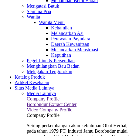
Menambah Berat Badan
Mengatasi Batuk
Stamina Pria
Wanita
Wanita Menu
Kehamilan
Melancarkan Asi
Perawatan Payudara
Daerah Kewanitaan
Melancarkan Menstruasi
Keputihan
Pegel Linu & Persendian
Menghilangkan Bau Badan
Melegakan Tengorokan
Katalog Produk
Artikel Kesehatan
Situs Media Lainnya
Media Lainnya
Company Profile
Borobudur Extract Center
Video Company Profile
Company Profile
Seiring perkembangan akan kebutuhan Obat Herbal,
pada tahun 1979 PT. Industri Jamu Borobudur mulai