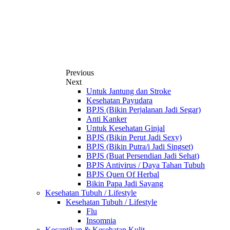
Previous
Next
Untuk Jantung dan Stroke
Kesehatan Payudara
BPJS (Bikin Perjalanan Jadi Segar)
Anti Kanker
Untuk Kesehatan Ginjal
BPJS (Bikin Perut Jadi Sexy)
BPJS (Bikin Putra/i Jadi Singset)
BPJS (Buat Persendian Jadi Sehat)
BPJS Antivirus / Daya Tahan Tubuh
BPJS Quen Of Herbal
Bikin Papa Jadi Sayang
Kesehatan Tubuh / Lifestyle
Kesehatan Tubuh / Lifestyle
Flu
Insomnia
Kecantikan & Kesehatan Kulit