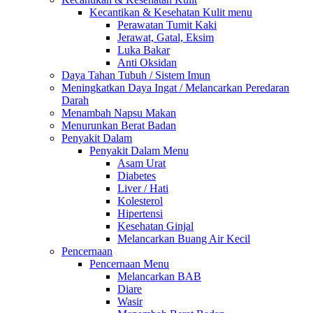
Kecantikan & Kesehatan Kulit menu
Perawatan Tumit Kaki
Jerawat, Gatal, Eksim
Luka Bakar
Anti Oksidan
Daya Tahan Tubuh / Sistem Imun
Meningkatkan Daya Ingat / Melancarkan Peredaran
Darah
Menambah Napsu Makan
Menurunkan Berat Badan
Penyakit Dalam
Penyakit Dalam Menu
Asam Urat
Diabetes
Liver / Hati
Kolesterol
Hipertensi
Kesehatan Ginjal
Melancarkan Buang Air Kecil
Pencernaan
Pencernaan Menu
Melancarkan BAB
Diare
Wasir