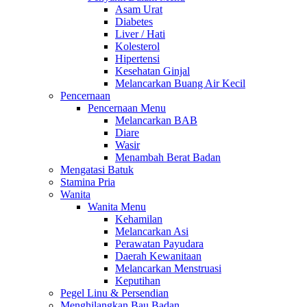
Asam Urat
Diabetes
Liver / Hati
Kolesterol
Hipertensi
Kesehatan Ginjal
Melancarkan Buang Air Kecil
Pencernaan
Pencernaan Menu
Melancarkan BAB
Diare
Wasir
Menambah Berat Badan
Mengatasi Batuk
Stamina Pria
Wanita
Wanita Menu
Kehamilan
Melancarkan Asi
Perawatan Payudara
Daerah Kewanitaan
Melancarkan Menstruasi
Keputihan
Pegel Linu & Persendian
Menghilangkan Bau Badan