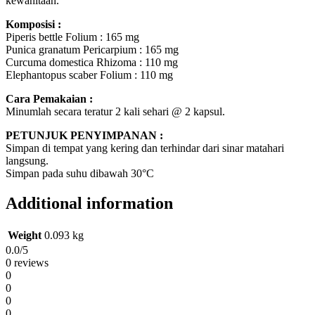
kewanitaan.
Komposisi :
Piperis bettle Folium : 165 mg
Punica granatum Pericarpium : 165 mg
Curcuma domestica Rhizoma : 110 mg
Elephantopus scaber Folium : 110 mg
Cara Pemakaian :
Minumlah secara teratur 2 kali sehari @ 2 kapsul.
PETUNJUK PENYIMPANAN :
Simpan di tempat yang kering dan terhindar dari sinar matahari
langsung.
Simpan pada suhu dibawah 30°C
Additional information
Weight
0.093 kg
0.0
/5
0 reviews
0
0
0
0