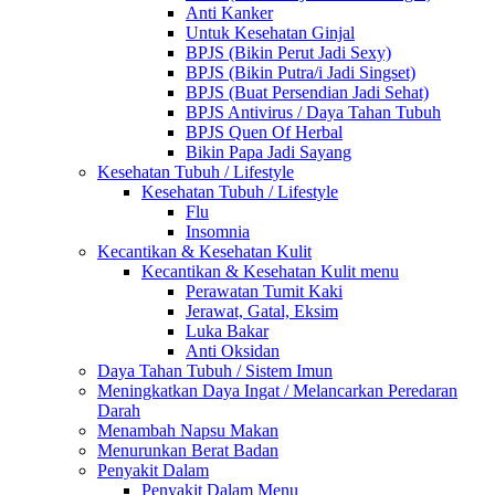
Anti Kanker
Untuk Kesehatan Ginjal
BPJS (Bikin Perut Jadi Sexy)
BPJS (Bikin Putra/i Jadi Singset)
BPJS (Buat Persendian Jadi Sehat)
BPJS Antivirus / Daya Tahan Tubuh
BPJS Quen Of Herbal
Bikin Papa Jadi Sayang
Kesehatan Tubuh / Lifestyle
Kesehatan Tubuh / Lifestyle
Flu
Insomnia
Kecantikan & Kesehatan Kulit
Kecantikan & Kesehatan Kulit menu
Perawatan Tumit Kaki
Jerawat, Gatal, Eksim
Luka Bakar
Anti Oksidan
Daya Tahan Tubuh / Sistem Imun
Meningkatkan Daya Ingat / Melancarkan Peredaran
Darah
Menambah Napsu Makan
Menurunkan Berat Badan
Penyakit Dalam
Penyakit Dalam Menu