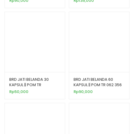
Rp
90,000
Rp
135,000
BRD JATI BELANDA 30
BRD JATI BELANDA 60
KAPSUL || POM TR
KAPSUL || POM TR 062 356
062356251
251
Rp
50,000
Rp
90,000