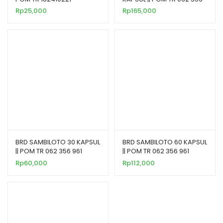
961
Rp
25,000
Rp
165,000
BRD SAMBILOTO 30 KAPSUL
BRD SAMBILOTO 60 KAPSUL
|| POM TR 062 356 961
|| POM TR 062 356 961
Rp
60,000
Rp
112,000