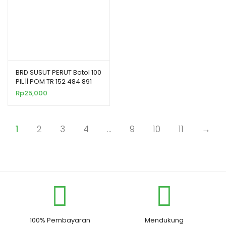
BRD SUSUT PERUT Botol 100
PIL || POM TR 152 484 891
Rp
25,000
1
2
3
4
…
9
10
11
→
100% Pembayaran
Mendukung