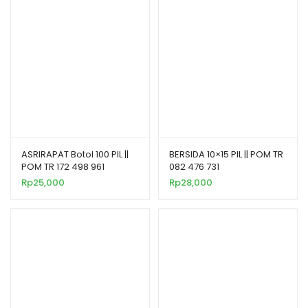
ASRIRAPAT Botol 100 PIL ||
BERSIDA 10×15 PIL || POM TR
POM TR 172 498 961
082 476 731
Rp
25,000
Rp
28,000