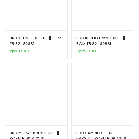
BRD KELING 10×15 PIL || POM
BRD KELING Botol 100 PIL ||
TR 82482831
POM TR 82482831
Rp
28,000
Rp
25,000
BRD MURAT Botol 100 PIL ||
BRD SAMBILOTO 100
POM TR 182410221
KAPSUL || POM TR 062 356