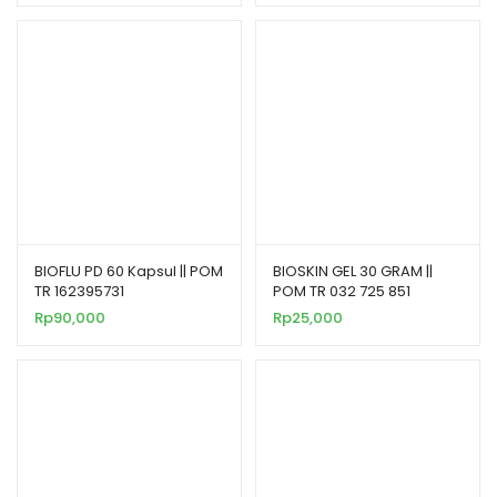
BIOFLU PD 60 Kapsul || POM
BIOSKIN GEL 30 GRAM ||
TR 162395731
POM TR 032 725 851
Rp
90,000
Rp
25,000