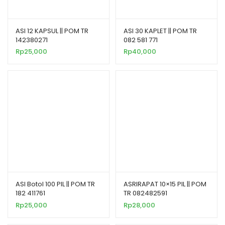
ASI 12 KAPSUL || POM TR
ASI 30 KAPLET || POM TR
142380271
082 581 771
Rp
25,000
Rp
40,000
ASI Botol 100 PIL || POM TR
ASRIRAPAT 10×15 PIL || POM
182 411761
TR 082482591
Rp
25,000
Rp
28,000