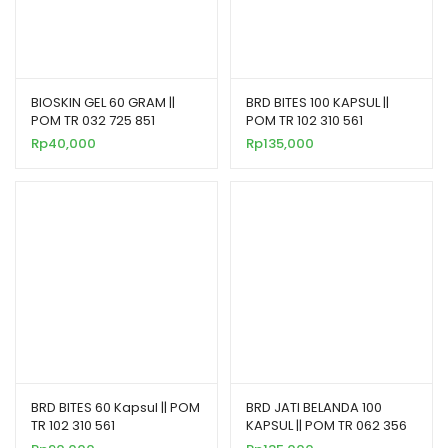
BIOSKIN GEL 60 GRAM ||
BRD BITES 100 KAPSUL ||
POM TR 032 725 851
POM TR 102 310 561
Rp
40,000
Rp
135,000
BRD BITES 60 Kapsul || POM
BRD JATI BELANDA 100
TR 102 310 561
KAPSUL || POM TR 062 356
251