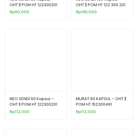
OHT || POM HT 122300201
OHT || POM HT 122 300 201
Rp
60,000
Rp
165,000
NEO SENDI 60 Kapsul –
MURAT 60 KAPSUL – OHT ||
OHT || POM HT 122300201
POM HT 152300491
Rp
112,000
Rp
112,000