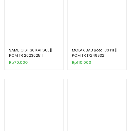
SAMBIO ST 30 KAPSUL ||
MOLAX BAB Botol 30 Pil ||
POM TR 202302511
POM TR 172499321
Rp
70,000
Rp
110,000