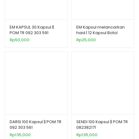
EM KAPSUL 30 Kapsul ||
EM Kapsul melancarkan
POM TR 092 303 591
haid | 12 Kapsul Botol
Rp
50,000
Rp
25,000
DARSI 100 Kapsul || POM TR
SENDI 100 Kapsul || POM TR
092 303 561
082382171
Rp
135,000
Rp
135,000