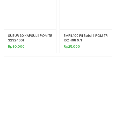
SUBUR 60 KAPSUL || POM TR
EMPIL 100 Pil Botol || POM TR
32324601
162 498 671
Rp
90,000
Rp
25,000