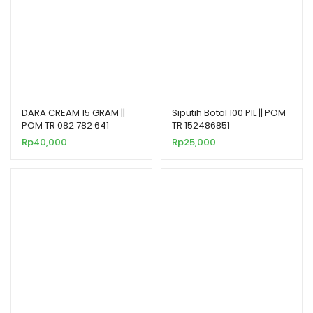
DARA CREAM 15 GRAM ||
Siputih Botol 100 PIL || POM
POM TR 082 782 641
TR 152486851
Rp
40,000
Rp
25,000