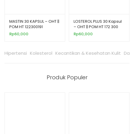
MASTIN 30 KAPSUL – OHT ||
LOSTEROL PLUS 30 Kapsul
POM HT 122300191
– OHT || POM HT 172 300
641
Rp
60,000
Rp
60,000
Hipertensi
Kolesterol
Kecantikan & Kesehatan Kulit
Daya
Produk Populer