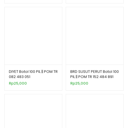
DIYET Botol 100 PIL || POM TR
BRD SUSUT PERUT Botol 100
082 483 051
PIL || POM TR 152 484 891
Rp
25,000
Rp
25,000