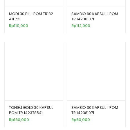
MODI 30 PIL || POM TR182
SAMBIO 60 KAPSUL || POM
411 721
TR 142381071
Rp
110,000
Rp
112,000
TONGLI GOLD 30 KAPSUL
SAMBIO 30 KAPSUL || POM
POM TR 142378541
TR 142381071
Rp
180,000
Rp
60,000