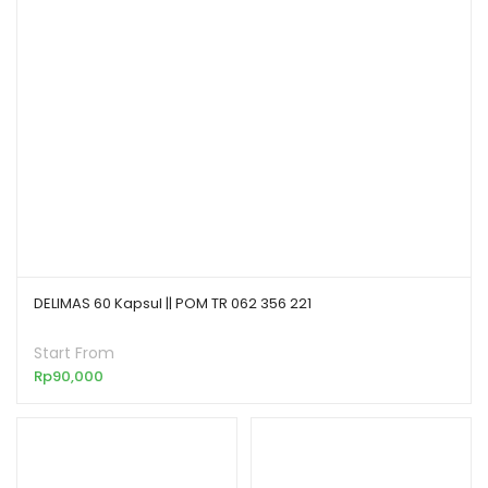
DELIMAS 60 Kapsul || POM TR 062 356 221
Start From
Rp
90,000