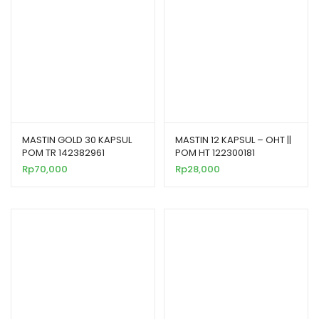
MASTIN GOLD 30 KAPSUL
MASTIN 12 KAPSUL – OHT ||
POM TR 142382961
POM HT 122300181
Rp
70,000
Rp
28,000