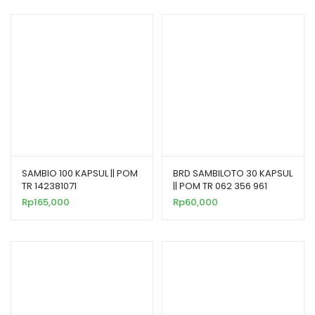
SAMBIO 100 KAPSUL || POM
BRD SAMBILOTO 30 KAPSUL
TR 142381071
|| POM TR 062 356 961
Rp
165,000
Rp
60,000