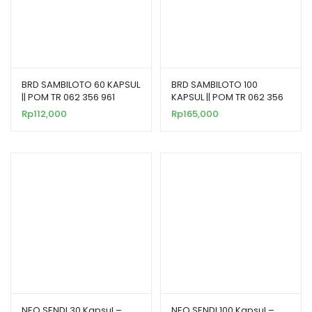
BRD SAMBILOTO 60 KAPSUL
BRD SAMBILOTO 100
|| POM TR 062 356 961
KAPSUL || POM TR 062 356
961
Rp
112,000
Rp
165,000
NEO SENDI 30 Kapsul –
NEO SENDI 100 Kapsul –