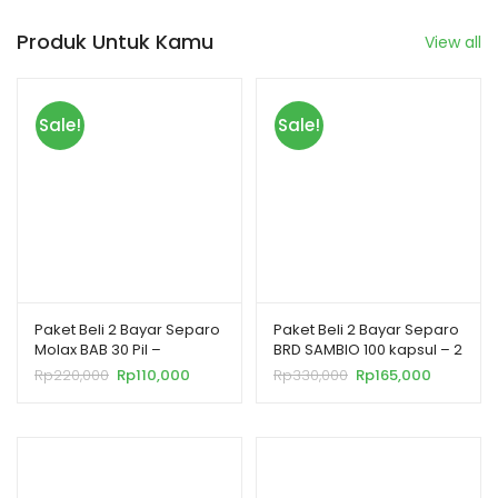
Produk Untuk Kamu
View all
Sale!
Sale!
Paket Beli 2 Bayar Separo
Paket Beli 2 Bayar Separo
Molax BAB 30 Pil –
BRD SAMBIO 100 kapsul – 2
Membantu Melancarkan
Botol – Membantu
Rp
220,000
Rp
110,000
Rp
330,000
Rp
165,000
Buang Air Besar
Memelihara Daya Tahan
Tubuh (IMUN)