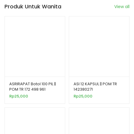
Produk Untuk Wanita
View all
ASRIRAPAT Botol 100 PIL ||
ASI 12 KAPSUL || POM TR
POM TR 172 498 961
142380271
Rp
25,000
Rp
25,000