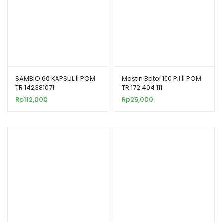
SAMBIO 60 KAPSUL || POM
Mastin Botol 100 Pil || POM
TR 142381071
TR 172 404 111
Rp
112,000
Rp
25,000