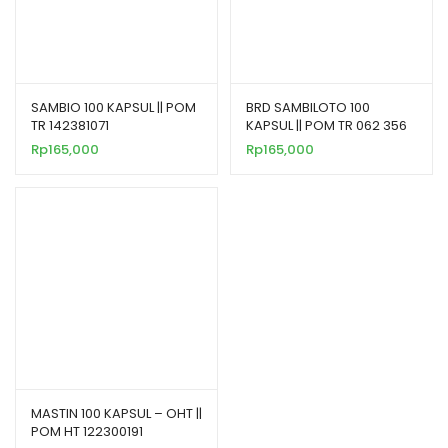
SAMBIO 100 KAPSUL || POM
BRD SAMBILOTO 100
TR 142381071
KAPSUL || POM TR 062 356
961
Rp
165,000
Rp
165,000
MASTIN 100 KAPSUL – OHT ||
POM HT 122300191