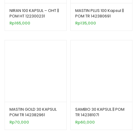
NIRAN 100 KAPSUL – OHT ||
MASTIN PLUS 100 Kapsul ||
POM HT 122300231
POM TR 142380691
Rp
165,000
Rp
135,000
MASTIN GOLD 30 KAPSUL
SAMBIO 30 KAPSUL || POM
POM TR 142382961
TR 142381071
Rp
70,000
Rp
60,000