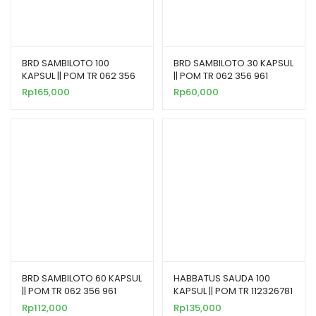
BRD SAMBILOTO 100
BRD SAMBILOTO 30 KAPSUL
KAPSUL || POM TR 062 356
|| POM TR 062 356 961
961
Rp
165,000
Rp
60,000
BRD SAMBILOTO 60 KAPSUL
HABBATUS SAUDA 100
|| POM TR 062 356 961
KAPSUL || POM TR 112326781
Rp
112,000
Rp
135,000