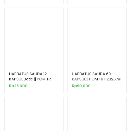
HABBATUS SAUDA 12
HABBATUS SAUDA 60
KAPSUL Botol || POM TR
KAPSUL || POM TR 112326781
112326781
Rp
25,000
Rp
90,000