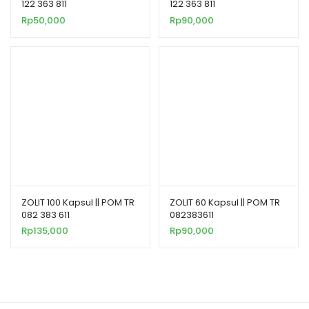
122 363 811
122 363 811
Rp
50,000
Rp
90,000
ZOLIT 100 Kapsul || POM TR
ZOLIT 60 Kapsul || POM TR
082 383 611
082383611
Rp
135,000
Rp
90,000