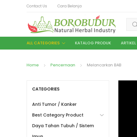
Contact Us
Cara Belanja
ALL CATEGORIES
KATALOG PRODUK
ARTIKEL
Home
Pencernaan
Melancarkan BAB
CATEGORIES
Anti Tumor / Kanker
Best Category Product
Daya Tahan Tubuh / Sistem
Imun