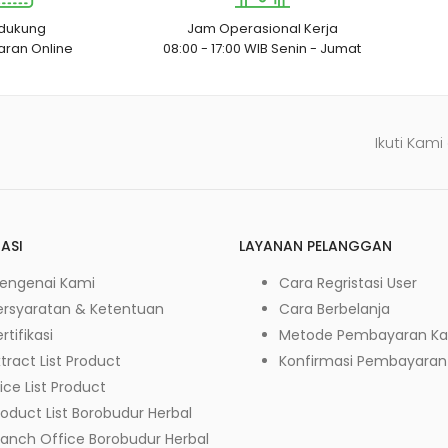
dukung
Jam Operasional Kerja
ran Online
08:00 - 17:00 WIB Senin - Jumat
Ikuti Kami
ASI
LAYANAN PELANGGAN
engenai Kami
Cara Regristasi User
ersyaratan & Ketentuan
Cara Berbelanja
rtifikasi
Metode Pembayaran K
tract List Product
Konfirmasi Pembayaran
ice List Product
roduct List Borobudur Herbal
ranch Office Borobudur Herbal