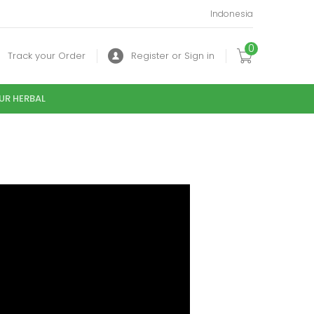
Indonesia
0
Track your Order
Register or Sign in
UR HERBAL