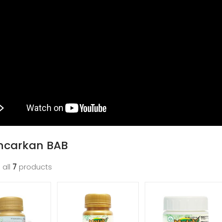
ncarkan BAB
 all
7
products