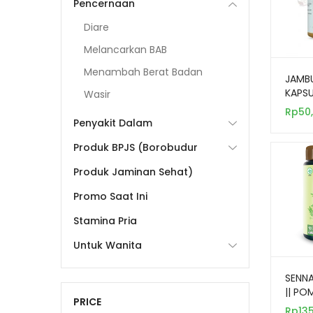
Pencernaan
Diare
Melancarkan BAB
Menambah Berat Badan
JAMBU
KAPSU
Wasir
062 3
Rp
50
Penyakit Dalam
Produk BPJS (Borobudur
Produk Jaminan Sehat)
Promo Saat Ini
Stamina Pria
Untuk Wanita
SENNA
|| PO
PRICE
06236
Rp
13