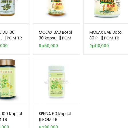
 BIJI 30
MOLAX BAB Botol
MOLAX BAB Botol
L || POM TR
30 kapsul || POM
30 Pil || POM TR
57 001
TR 172307281
172499321
,000
Rp
50,000
Rp
110,000
 100 Kapsul
SENNA 60 Kapsul
M TR
|| POM TR
3921
062363921
5,000
Rp
90,000