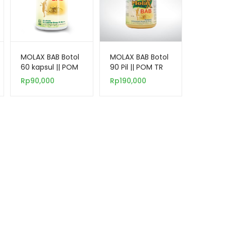
MOLAX BAB Botol
MOLAX BAB Botol
60 kapsul || POM
90 Pil || POM TR
TR 172 307 281
172499321
Rp
90,000
Rp
190,000