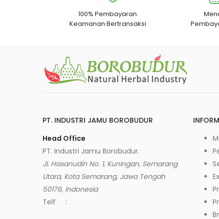
100% Pembayaran
Men
Keamanan Bertransaksi
Pembaya
PT. INDUSTRI JAMU BOROBUDUR
INFORM
Head Office
M
PT. Industri Jamu Borobudur.
P
Jl. Hasanudin No. 1, Kuningan, Semarang
Se
Utara, Kota Semarang, Jawa Tengah
Ex
50176, Indonesia
Pr
Telf :
P
B