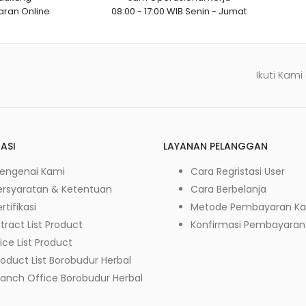
ran Online
08:00 - 17:00 WIB Senin - Jumat
Ikuti Kami
ASI
LAYANAN PELANGGAN
engenai Kami
Cara Regristasi User
ersyaratan & Ketentuan
Cara Berbelanja
rtifikasi
Metode Pembayaran K
tract List Product
Konfirmasi Pembayaran
ice List Product
roduct List Borobudur Herbal
ranch Office Borobudur Herbal