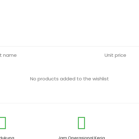
t name
Unit price
No products added to the wishlist
dukung
Jam Operasional Kerja