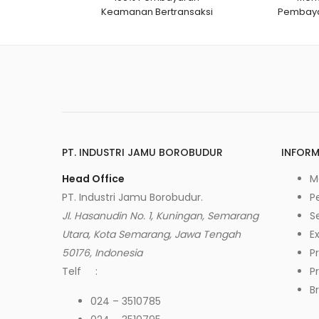
Keamanan Bertransaksi
Pembaya
PT. INDUSTRI JAMU BOROBUDUR
INFORM
Head Office
M
PT. Industri Jamu Borobudur.
P
Jl. Hasanudin No. 1, Kuningan, Semarang
Se
Utara, Kota Semarang, Jawa Tengah
Ex
50176, Indonesia
Pr
Telf :
P
B
024 – 3510785