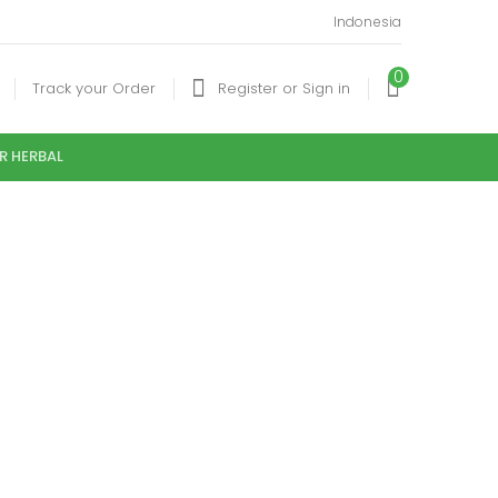
Indonesia
0
Track your Order
Register or Sign in
R HERBAL