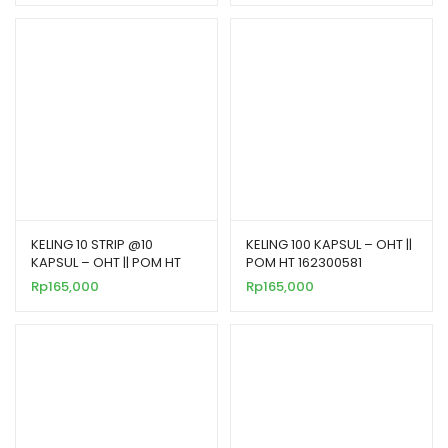
KELING 10 STRIP @10
KELING 100 KAPSUL – OHT ||
KAPSUL – OHT || POM HT
POM HT 162300581
162300581
Rp
165,000
Rp
165,000