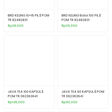
BRD KELING 10×15 PIL || POM
BRD KELING Botol 100 PIL ||
TR 82482831
POM TR 82482831
Rp
28,000
Rp
25,000
JAVA TEA 100 KAPSUL ||
JAVA TEA 60 KAPSUL || POM
POM TR 062363641
TR 062363641
Rp
135,000
Rp
90,000