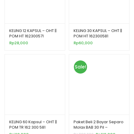
KELING 12 KAPSUL – OHT ||
KELING 30 KAPSUL – OHT ||
POM HT 162300571
POM HT 162300581
Rp
28,000
Rp
60,000
Sale!
KELING 60 Kapsul – OHT ||
Paket Beli 2 Bayar Separo
POM TR 162 300 581
Molax BAB 30 Pil –
Membantu Melancarkan