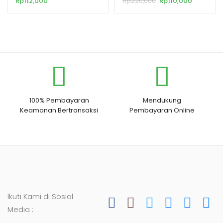
Rp
112,000
Rp
220,000
Rp
110,000
Buang Air Besar
100% Pembayaran
Mendukung
Keamanan Bertransaksi
Pembayaran Online
Ikuti Kami di Sosial
Media :