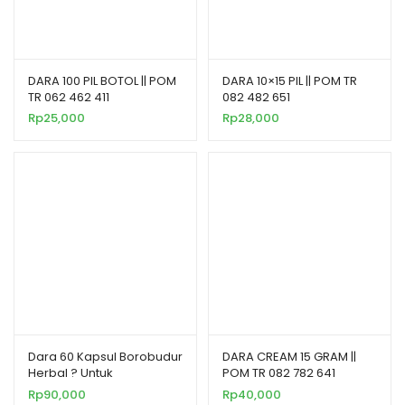
DARA 100 PIL BOTOL || POM
DARA 10×15 PIL || POM TR
TR 062 462 411
082 482 651
Rp
25,000
Rp
28,000
Dara 60 Kapsul Borobudur
DARA CREAM 15 GRAM ||
Herbal ? Untuk
POM TR 082 782 641
Memelihara Kesehatan
Rp
90,000
Rp
40,000