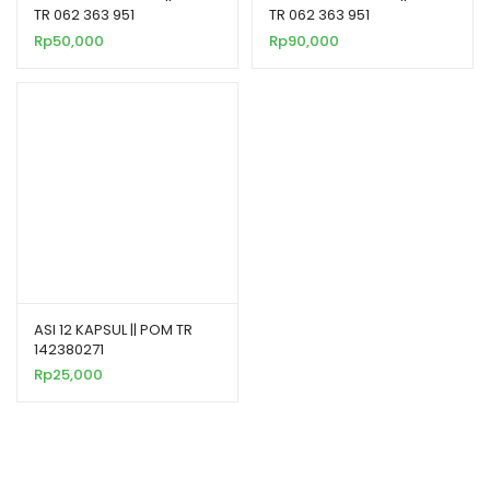
TR 062 363 951
TR 062 363 951
Rp
50,000
Rp
90,000
ASI 12 KAPSUL || POM TR
142380271
Rp
25,000