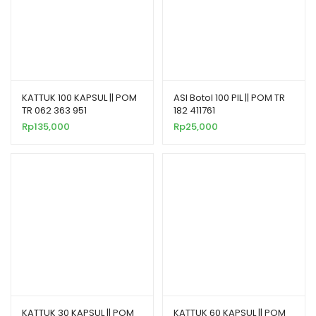
KATTUK 100 KAPSUL || POM
ASI Botol 100 PIL || POM TR
TR 062 363 951
182 411761
Rp
135,000
Rp
25,000
KATTUK 30 KAPSUL || POM
KATTUK 60 KAPSUL || POM