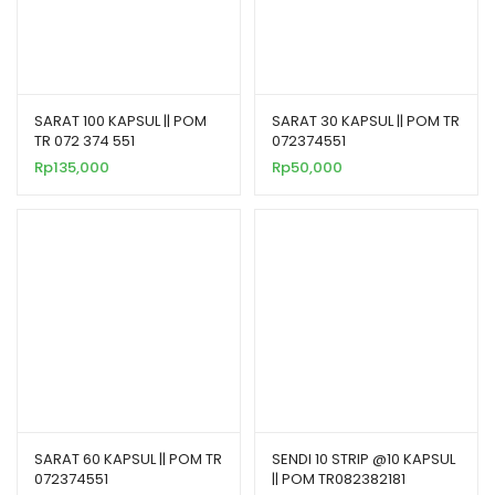
SARAT 100 KAPSUL || POM
SARAT 30 KAPSUL || POM TR
TR 072 374 551
072374551
Rp
135,000
Rp
50,000
SARAT 60 KAPSUL || POM TR
SENDI 10 STRIP @10 KAPSUL
072374551
|| POM TR082382181