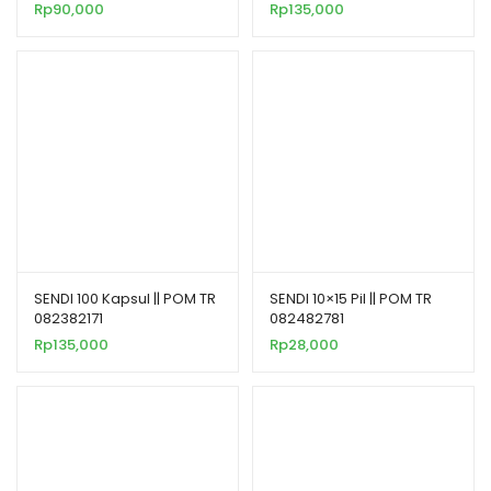
Rp
90,000
Rp
135,000
SENDI 100 Kapsul || POM TR
SENDI 10×15 Pil || POM TR
082382171
082482781
Rp
135,000
Rp
28,000