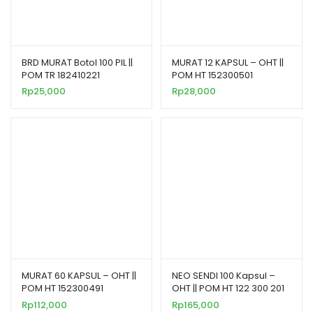
BRD MURAT Botol 100 PIL ||
MURAT 12 KAPSUL – OHT ||
POM TR 182410221
POM HT 152300501
Rp
25,000
Rp
28,000
MURAT 60 KAPSUL – OHT ||
NEO SENDI 100 Kapsul –
POM HT 152300491
OHT || POM HT 122 300 201
Rp
112,000
Rp
165,000