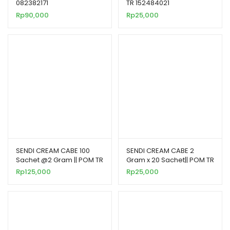
082382171
TR 152484021
Rp
90,000
Rp
25,000
SENDI CREAM CABE 100
SENDI CREAM CABE 2
Sachet @2 Gram || POM TR
Gram x 20 Sachet|| POM TR
062765271
062765271
Rp
125,000
Rp
25,000