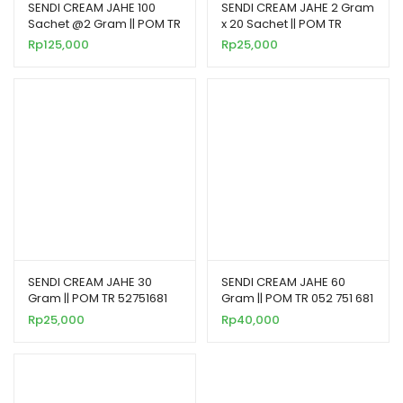
SENDI CREAM JAHE 100
SENDI CREAM JAHE 2 Gram
Sachet @2 Gram || POM TR
x 20 Sachet || POM TR
62765281
62765281
Rp
125,000
Rp
25,000
SENDI CREAM JAHE 30
SENDI CREAM JAHE 60
Gram || POM TR 52751681
Gram || POM TR 052 751 681
Rp
25,000
Rp
40,000