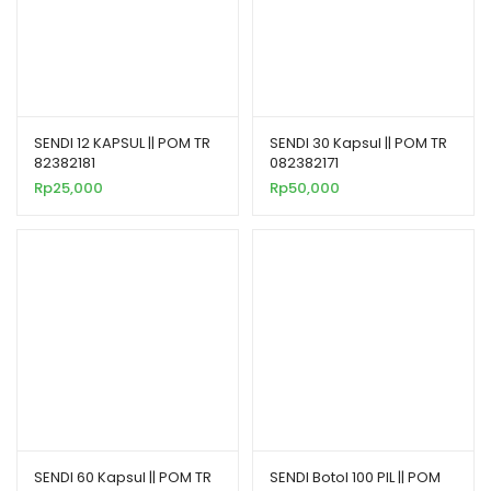
SENDI 12 KAPSUL || POM TR
SENDI 30 Kapsul || POM TR
82382181
082382171
Rp
25,000
Rp
50,000
SENDI 60 Kapsul || POM TR
SENDI Botol 100 PIL || POM