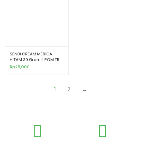
SENDI CREAM MERICA
HITAM 30 Gram || POM TR
52752181
Rp
25,000
1
2
→