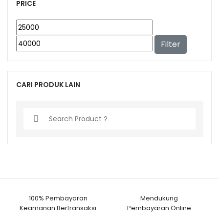
PRICE
Filter
CARI PRODUK LAIN
S
e
a
r
c
h
f
100% Pembayaran
Mendukung
o
Keamanan Bertransaksi
Pembayaran Online
r