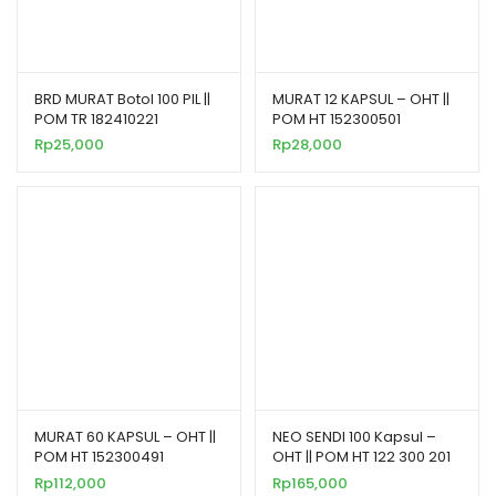
BRD MURAT Botol 100 PIL ||
MURAT 12 KAPSUL – OHT ||
POM TR 182410221
POM HT 152300501
Rp
25,000
Rp
28,000
MURAT 60 KAPSUL – OHT ||
NEO SENDI 100 Kapsul –
POM HT 152300491
OHT || POM HT 122 300 201
Rp
112,000
Rp
165,000