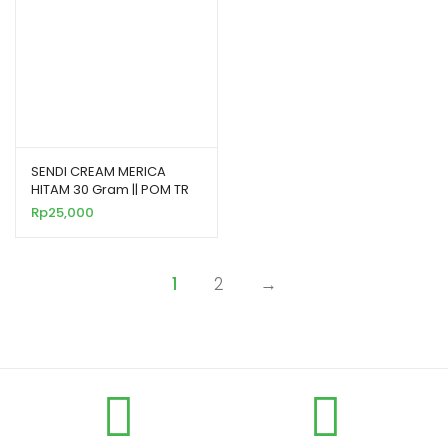
SENDI CREAM MERICA
HITAM 30 Gram || POM TR
52752181
Rp
25,000
1
2
→