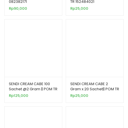
082382171
TR 152484021
Rp
90,000
Rp
25,000
SENDI CREAM CABE 100
SENDI CREAM CABE 2
Sachet @2 Gram || POM TR
Gram x 20 Sachet|| POM TR
062765271
062765271
Rp
125,000
Rp
25,000