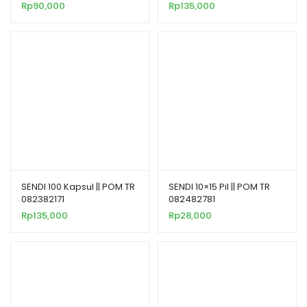
Rp
90,000
Rp
135,000
SENDI 100 Kapsul || POM TR
SENDI 10×15 Pil || POM TR
082382171
082482781
Rp
135,000
Rp
28,000