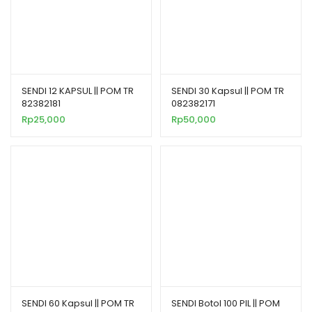
SENDI 12 KAPSUL || POM TR
SENDI 30 Kapsul || POM TR
82382181
082382171
Rp
25,000
Rp
50,000
SENDI 60 Kapsul || POM TR
SENDI Botol 100 PIL || POM