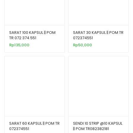
SARAT 100 KAPSUL || POM
SARAT 30 KAPSUL || POM TR
TR 072 374 551
072374551
Rp
135,000
Rp
50,000
SARAT 60 KAPSUL || POM TR
SENDI 10 STRIP @10 KAPSUL
072374551
|| POM TR082382181