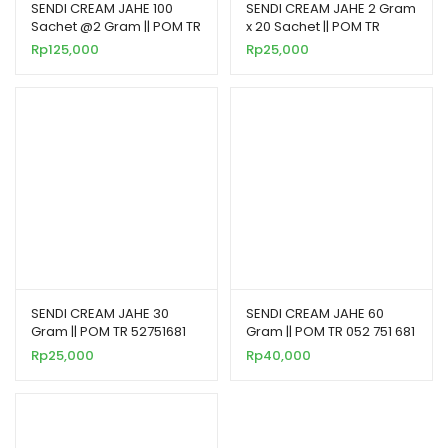
SENDI CREAM JAHE 100
SENDI CREAM JAHE 2 Gram
Sachet @2 Gram || POM TR
x 20 Sachet || POM TR
62765281
62765281
Rp
125,000
Rp
25,000
SENDI CREAM JAHE 30
SENDI CREAM JAHE 60
Gram || POM TR 52751681
Gram || POM TR 052 751 681
Rp
25,000
Rp
40,000